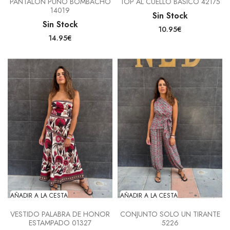
PANTALON PUÑO BOMBACHO
TOP AL CUELLO BASICO 42175
14019
Sin Stock
Sin Stock
10.95€
14.95€
AÑADIR A LA CESTA
AÑADIR A LA CESTA
VESTIDO PALABRA DE HONOR
CONJUNTO SOLO UN TIRANTE
ESTAMPADO 01327
5226